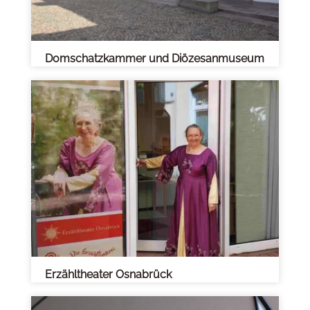
Domschatzkammer und Diözesanmuseum
Erzähltheater Osnabrück