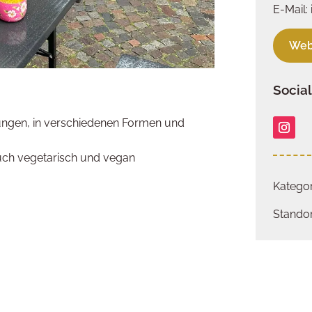
E-Mail:
Web
Socia
ungen, in verschiedenen Formen und
uch vegetarisch und vegan
Kategor
Standor