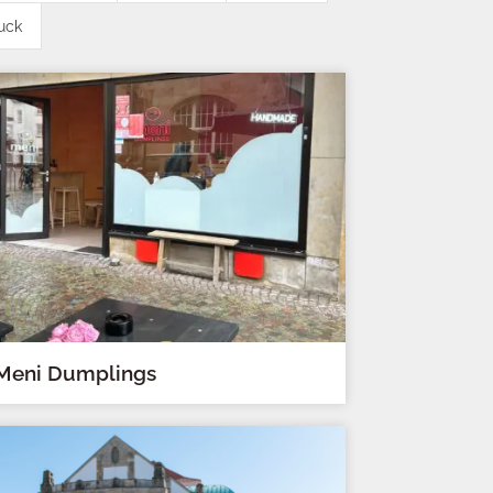
uck
Meni Dumplings