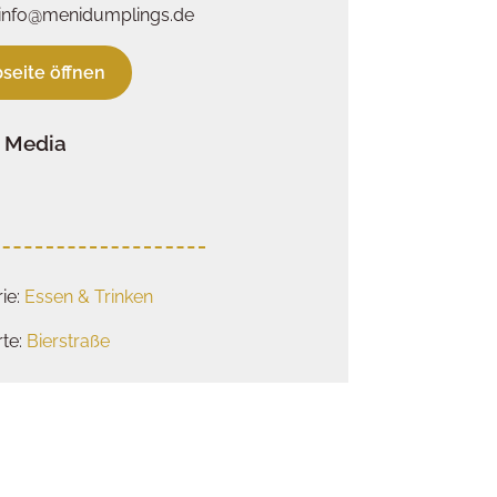
 info@menidumplings.de
seite öffnen
l Media
ie:
Essen & Trinken
te:
Bierstraße