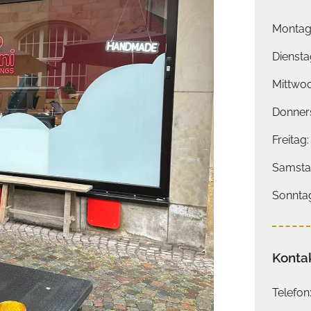
Montag:
Diensta
Mittwoc
Donners
Freitag:
Samstag
Sonnta
Konta
Telefon