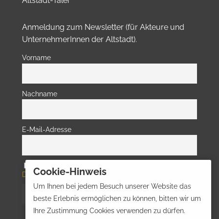
Altstadt-Taler
Anmeldung zum Newsletter (für Akteure und
UnternehmerInnen der Altstadt).
Vorname
Nachname
E-Mail-Adresse
Hiermit akzeptiere ich die
Cookie-Hinweis
Datenschutzbestimmungen
Um Ihnen bei jedem Besuch unserer Website das
beste Erlebnis ermöglichen zu können, bitten wir um
Ihre Zustimmung Cookies verwenden zu dürfen.