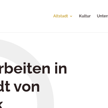
Altstadt
Kultur
Unte
beiten in
dt von
k