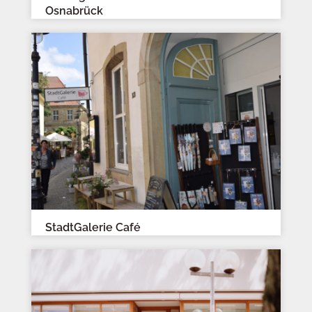
Osnabrück
StadtGalerie Café