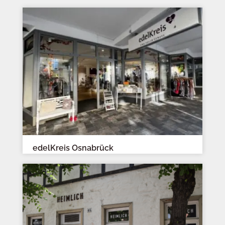
edelKreis Osnabrück